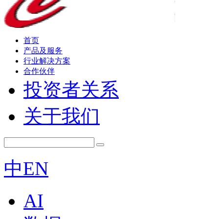
首页
产品及服务
行业解决方案
合作伙伴
投资者关系
关于我们
中
EN
AI