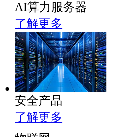
AI算力服务器
了解更多
安全产品
了解更多