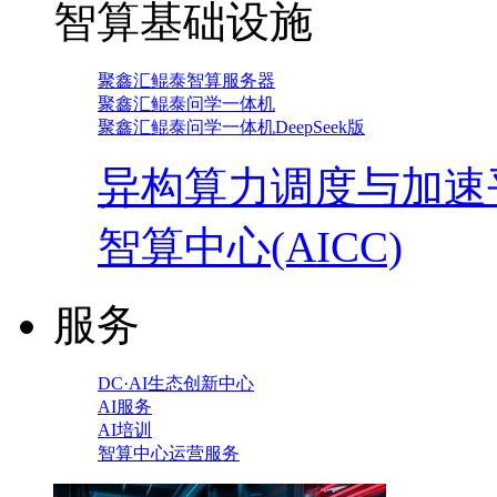
智算基础设施
聚鑫汇鲲泰智算服务器
聚鑫汇鲲泰问学一体机
聚鑫汇鲲泰问学一体机DeepSeek版
异构算力调度与加速
智算中心(AICC)
服务
DC·AI生态创新中心
AI服务
AI培训
智算中心运营服务