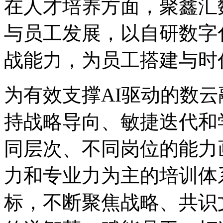
在人才培养方面，聚
与员工发展，以自研
战能力，为员工搭建
为有效支撑AI驱动的数云融
持战略导向、敏捷迭代和
同层次、不同岗位的能力画
力和专业力为主的培训体系
标，不断聚焦战略、共识文