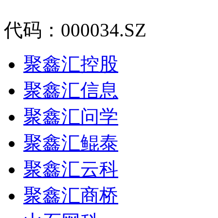
代码：000034.SZ
聚鑫汇控股
聚鑫汇信息
聚鑫汇问学
聚鑫汇鲲泰
聚鑫汇云科
聚鑫汇商桥