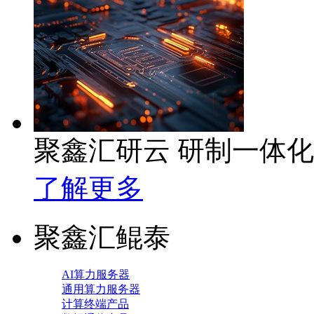
聚鑫汇研云 研制一体
了解更多
聚鑫汇鲲泰
AI算力服务器
通用算力服务器
计算终端产品